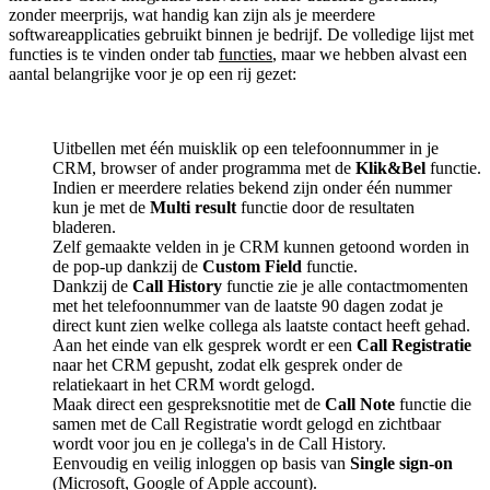
zonder meerprijs, wat handig kan zijn als je meerdere
softwareapplicaties gebruikt binnen je bedrijf. De volledige lijst met
functies is te vinden onder tab
functies
, maar we hebben alvast een
aantal belangrijke voor je op een rij gezet:
Uitbellen met één muisklik op een telefoonnummer in je
CRM, browser of ander programma met de
Klik&Bel
functie.
Indien er meerdere relaties bekend zijn onder één nummer
kun je met de
Multi result
functie door de resultaten
bladeren.
Zelf gemaakte velden in je CRM kunnen getoond worden in
de pop-up dankzij de
Custom Field
functie.
Dankzij de
Call History
functie zie je alle contactmomenten
met het telefoonnummer van de laatste 90 dagen zodat je
direct kunt zien welke collega als laatste contact heeft gehad.
Aan het einde van elk gesprek wordt er een
Call Registratie
naar het CRM gepusht, zodat elk gesprek onder de
relatiekaart in het CRM wordt gelogd.
Maak direct een gespreksnotitie met de
Call Note
functie die
samen met de Call Registratie wordt gelogd en zichtbaar
wordt voor jou en je collega's in de Call History.
Eenvoudig en veilig inloggen op basis van
Single sign-on
(Microsoft, Google of Apple account).