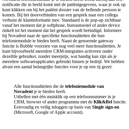
notificatie die in beeld komt met de patiëntgegevens, waar je ook op
kunt klikken om bij het patiënt dossier van de bellende persoon te
komen. Bij het doorverbinden van een gesprek naar een collega
verhuist de klantinformatie mee. Standaard is de pop-up zichtbaar
vanaf het moment dat je softphone, bureautoestel of ander device
rinkelt tot het moment dat het gesprek wordt beëindigd. Informeer
bij Novadent naar de specifieke functionaliteiten die hun
telefoniemodule te bieden heeft. Naast de genoemde gateway
functie is Bubble voorzien van nog veel meer functionaliteiten. Je
kunt bijvoorbeeld meerdere CRM-integraties activeren onder
dezelfde gebruiker, zonder meerprijs, wat handig kan zijn als je
meerdere softwareapplicaties gebruikt binnen je bedrijf. We hebben
alvast een aantal belangrijke functies voor je op een rij gezet:
Alle functionaliteiten die de
telefoniemodule van
Novadent
je te bieden heeft.
Uitbellen met één muisklik op een telefoonnummer in je
CRM, browser of ander programma met de
Klik&Bel
functie.
Eenvoudig en veilig inloggen op basis van
Single sign-on
(Microsoft, Google of Apple account).